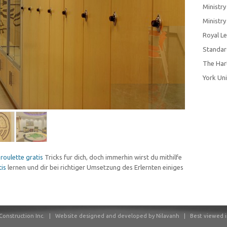
Ministry
Ministr
Royal L
Standar
The Har
York Uni
n
roulette gratis
Tricks fur dich, doch immerhin wirst du mithilfe
tis
lernen und dir bei richtiger Umsetzung des Erlernten einiges
onstruction Inc.
|
Website designed and developed by Nilavanh | Best viewed in F