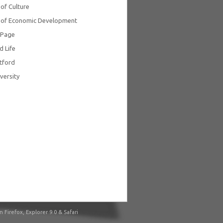
 of Culture
y of Economic Development
ePage
d Life
tford
versity
irefox, Explorer 9.0 & Safari