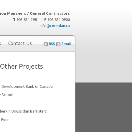
ion Managers / General Contractors
T
905.851.2981 |
F
905.851.0906
info@coreplan.ca
s
Contact Us
RSS
Email
Other Projects
s Development Bank of Canada
y School
herkin Boussidan Barristers
l Fenn