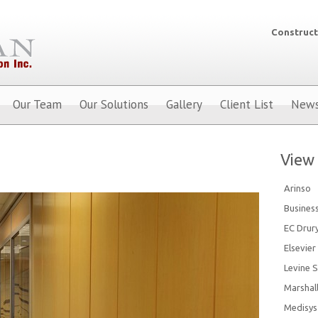
Construct
Our Team
Our Solutions
Gallery
Client List
New
View 
Arinso
Busines
EC Drur
Elsevier
Levine S
Marshal
Medisys